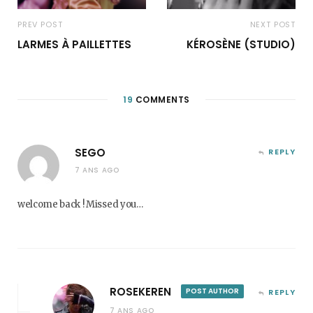
PREV POST
NEXT POST
LARMES À PAILLETTES
KÉROSÈNE (STUDIO)
19
COMMENTS
SEGO
REPLY
7 ANS AGO
welcome back ! Missed you…
ROSEKEREN
POST AUTHOR
REPLY
7 ANS AGO