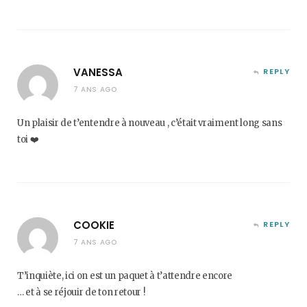
VANESSA
REPLY
7 ANS AGO
Un plaisir de t’entendre à nouveau , c’était vraiment long sans
toi ❤️
COOKIE
REPLY
7 ANS AGO
T’inquiète, ici on est un paquet à t’attendre encore
… et à se réjouir de ton retour !