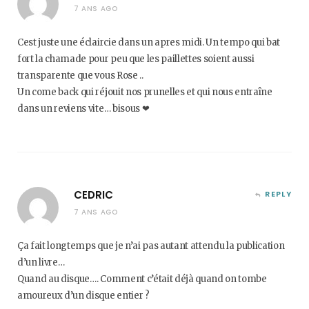
7 ANS AGO
Cest juste une éclaircie dans un apres midi. Un tempo qui bat
fort la chamade pour peu que les paillettes soient aussi
transparente que vous Rose ..
Un come back qui réjouit nos prunelles et qui nous entraîne
dans un reviens vite… bisous ❤
CEDRIC
REPLY
7 ANS AGO
Ça fait longtemps que je n’ai pas autant attendu la publication
d’un livre…
Quand au disque…. Comment c’était déjà quand on tombe
amoureux d’un disque entier ?