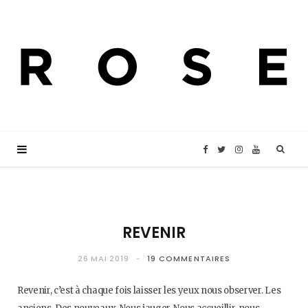
F
T
I
Y
a
w
n
o
c
i
s
u
REVENIR
e
t
t
T
26 MAI 2019
19 COMMENTAIRES
Revenir, c’est à chaque fois laisser les yeux nous observer. Les
b
t
a
u