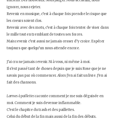
anciens. Des nouveaux. Nous jauger. Nous accueillir, nous
o
e
g
b
ignorer, nous rejeter.
Revenir en musique, c’est à chaque fois prendre le risque que
o
r
r
e
les coeurs soient clos.
Revenir avec des mots, c’est à chaque fois tenter de viser dans
k
a
le mille tout en tremblant de toutes ses forces.
Mais revenir c’est aussi ne jamais cesser d’y croire. Espérer
m
toujours que quelqu’un nous attende encore.
J’ai cru ne jamais revenir. Ni à vous, ni même à moi.
Il s’est passé tant de choses depuis que je suis Rose que je ne
savais pas par où commencer. Alors j’en ai fait un livre. J’en ai
fait des chansons.
Larmes à paillettes
raconte comment je me suis déguisée en
moi. Comment je suis devenue inflammable.
C’est le chapitre du trash et des paillettes.
Celui du début de la fin mais aussi de la fin des débuts.