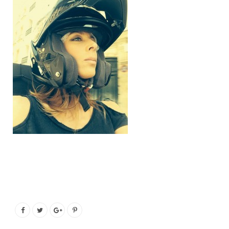
o
e
g
b
o
r
r
e
k
a
m