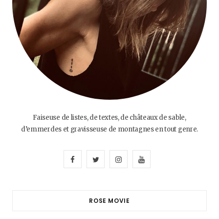
Faiseuse de listes, de textes, de châteaux de sable,
d’emmerdes et gravisseuse de montagnes en tout genre.
F
T
I
Y
a
w
n
o
c
i
s
u
ROSE MOVIE
e
t
t
T