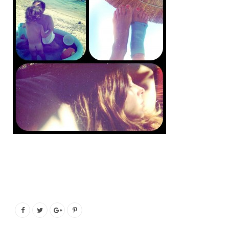
o
e
g
b
o
r
r
e
k
a
m