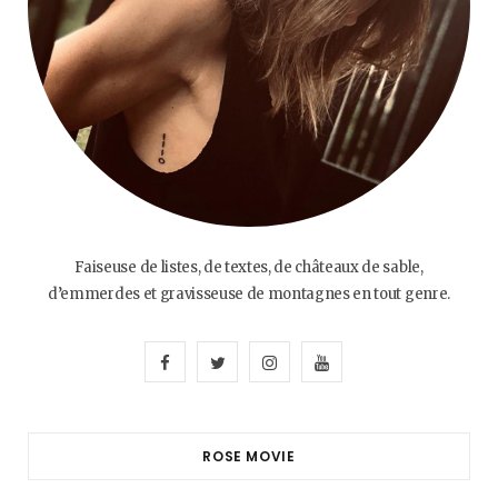
Faiseuse de listes, de textes, de châteaux de sable,
d’emmerdes et gravisseuse de montagnes en tout genre.
F
T
I
Y
a
w
n
o
c
i
s
u
ROSE MOVIE
e
t
t
T