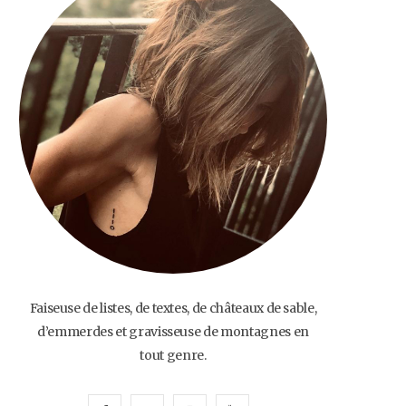
o
e
g
b
o
r
r
e
k
a
m
Faiseuse de listes, de textes, de châteaux de sable,
d’emmerdes et gravisseuse de montagnes en
tout genre.