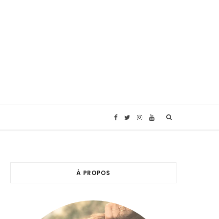
F
T
I
Y
a
w
n
o
c
i
s
u
À PROPOS
e
t
t
T
b
t
a
u