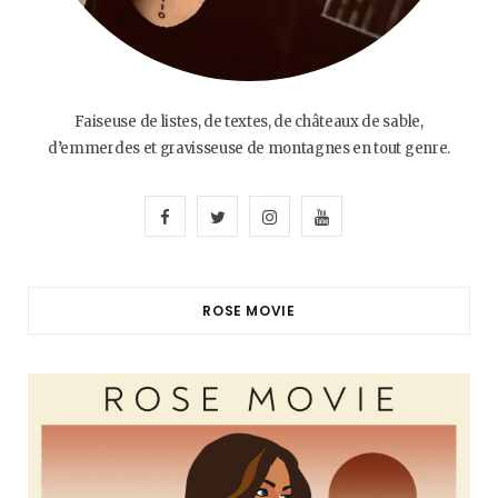
Faiseuse de listes, de textes, de châteaux de sable,
d’emmerdes et gravisseuse de montagnes en tout genre.
F
T
I
Y
a
w
n
o
c
i
s
u
ROSE MOVIE
e
t
t
T
b
t
a
u
o
e
g
b
o
r
r
e