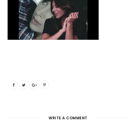
o
e
g
b
o
r
r
e
k
a
m
WRITE A COMMENT