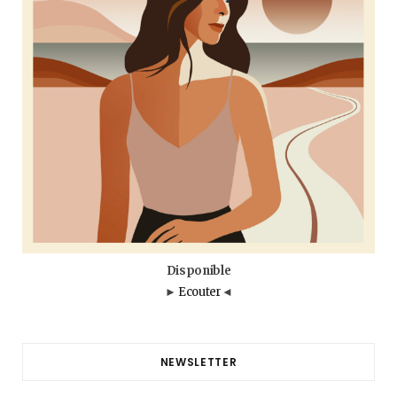
k
a
m
Disponible
►
Ecouter
◄
NEWSLETTER