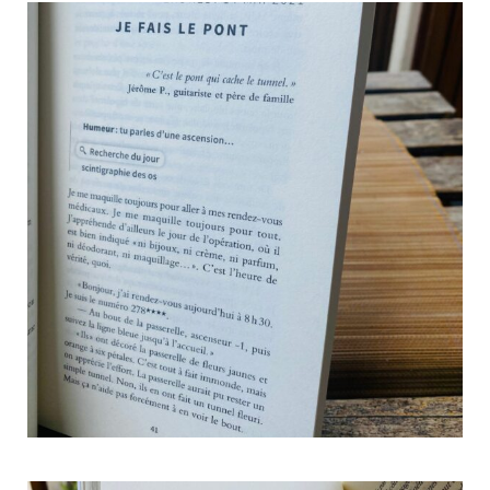
o
e
g
b
o
r
r
e
k
a
m