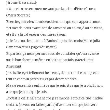
Jérôme Plasseraud)
« Une vie sans examen ne vaut pas la peine d’être vécue ».
(Merci Socrate.)
Et écrire, outre les nombreux bienfaits que cela apporte, nous
permet de nous examiner, de savoir où on en est, d’ou on vient,
et s’il y a lieu d’opérer des mises à jour.
Je le fais tous les matins à l’aube depuis des mois (Merci Julia
Cameron et ses pages du matin)
Et parfois, ça nous permet aussi de constater qu’on a avancé
sur le bon chemin, même en boitant parfois. (Merci Saint
Augustin)
Je suis fière, et tellement heureuse, de me rendre compte de
tout ce chemin parcouru, et pas des moindres.
Ma vie ressemble enfin à ce que je suis. À ce que je crois. Et non
à ce que je crois que je suis.
Et c’est le ciel finalement que je remercie, et tout ce que j’inclue
dedans (et vous en faites partie) d’avancer chaque jour vers