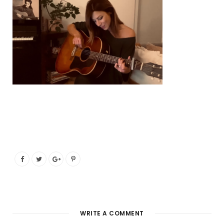
o
e
g
b
o
r
r
e
k
a
m
WRITE A COMMENT