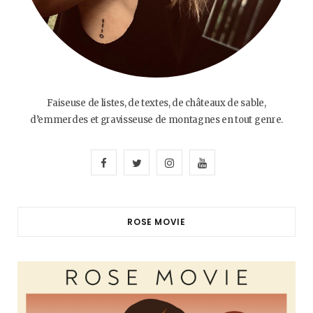
Faiseuse de listes, de textes, de châteaux de sable,
d’emmerdes et gravisseuse de montagnes en tout genre.
F
T
I
Y
a
w
n
o
c
i
s
u
ROSE MOVIE
e
t
t
T
b
t
a
u
o
e
g
b