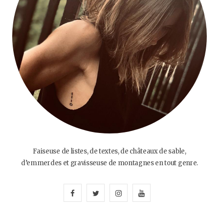
Faiseuse de listes, de textes, de châteaux de sable,
d’emmerdes et gravisseuse de montagnes en tout genre.
F
T
I
Y
a
w
n
o