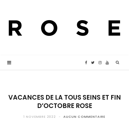
F
T
I
Y
a
w
n
o
c
i
s
u
VACANCES DE LA TOUS SEINS ET FIN
D’OCTOBRE ROSE
e
t
t
T
1 NOVEMBRE 2022
AUCUN COMMENTAIRE
b
t
a
u