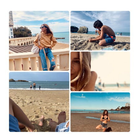
o
e
g
b
o
r
r
e
k
a
m