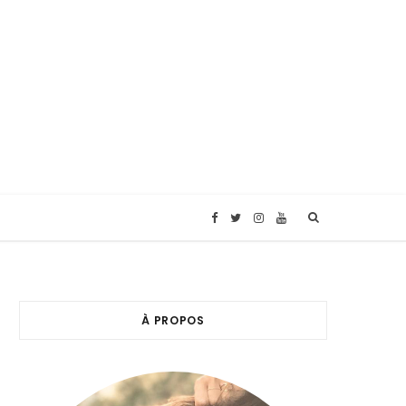
F
T
I
Y
a
w
n
o
c
i
s
u
À PROPOS
e
t
t
T
b
t
a
u