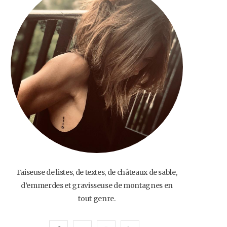
o
e
g
b
o
r
r
e
k
a
m
Faiseuse de listes, de textes, de châteaux de sable,
d’emmerdes et gravisseuse de montagnes en
tout genre.