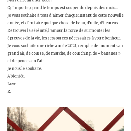
Mais de retard sur quoi ?
o
e
g
b
Qu’importe, quand le temps est suspendu depuis des mois…
Je vous souhaite à tous d’aimer chaque instant de cette nouvelle
o
r
r
e
année, et d’en faire quelque chose de beau, d’utile, d’heureux.
De trouver la sérénité, l’amour, la force de surmonter les
k
a
épreuves de la vie, les ressources nécessaires à votre bonheur.
Je vous souhaite une riche année 2021, remplie de moments au
m
grand air, de course, de marche, de courching, de « bananes »
et de pouces en l’air.
Je nous le souhaite.
A bientôt,
Love.
R.