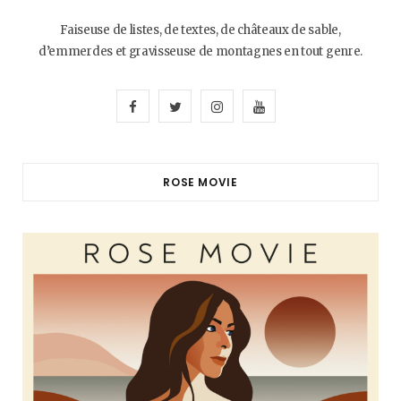
Faiseuse de listes, de textes, de châteaux de sable,
d’emmerdes et gravisseuse de montagnes en tout genre.
F
T
I
Y
a
w
n
o
c
i
s
u
ROSE MOVIE
e
t
t
T
b
t
a
u
o
e
g
b
o
r
r
e
k
a
m