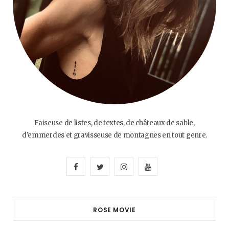
Faiseuse de listes, de textes, de châteaux de sable,
d’emmerdes et gravisseuse de montagnes en tout genre.
F
T
I
Y
a
w
n
o
c
i
s
u
ROSE MOVIE
e
t
t
T