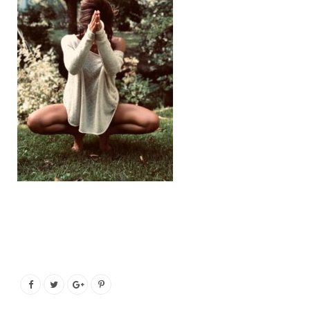
o
e
g
b
o
r
r
e
k
a
m