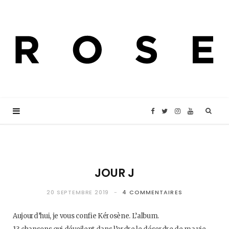
F
T
I
Y
a
w
n
o
c
i
s
u
JOUR J
e
t
t
T
20 SEPTEMBRE 2019
4 COMMENTAIRES
Aujourd’hui, je vous confie Kérosène. L’album.
b
t
a
u