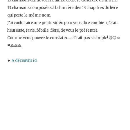
13 chansons qui dévoilent dans l’ordre le désordre de ma vie.
o
e
g
b
13 chansons composées à la lumière des 13 chapitres du livre
qui porte le même nom.
o
r
r
e
J’ai voulu faire une petite vidéo pour vous dire combien j’étais
heureuse, ravie, fébrile, fière, de vous le présenter.
k
a
Comme vous pouvez le constater…. c’était pas si simple! 😅😉🙏
❤🙏🙏🙏
m
►
A découvrir ici