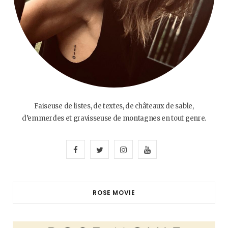
Faiseuse de listes, de textes, de châteaux de sable,
d’emmerdes et gravisseuse de montagnes en tout genre.
F
T
I
Y
a
w
n
o
c
i
s
u
ROSE MOVIE
e
t
t
T
b
t
a
u