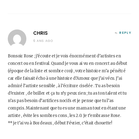
CHRIS
REPLY
6 ANS AGO
Bonsoir Rose ; j’écoute et je vois énormément d’artistes en
concert ou en festival. Quand je vous ai vu en concert au début
(époque de la liste et sombre con) , votre histoire m’a pénétré
car elle faisait écho à une histoire d’Amour que j’ai vécu. J’ai
admiré l’artiste sensible , à l’écriture ciselée . Tu as besoin
d’exister , de briller et ça tu n’y peux rien ; tu as ton talent et tu
n’as pas besoin d’artifices nocifs et je pense que tu l’as
compris. Maintenant que tu es une maman tout en étant une
artiste , évite les sombres cons , les 2.0. Je t’embrasse Rose.
** je t’ai vu à Bordeaux , début Février, c’était chouette!