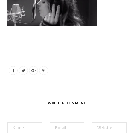
o
e
g
b
o
r
r
e
k
a
m
WRITE A COMMENT