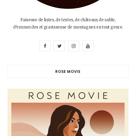
Faiseuse de listes, de textes, de châteaux de sable,
d’emmerdes et gravisseuse de montagnes en tout genre.
F
T
I
Y
a
w
n
o
c
i
s
u
ROSE MOVIE
e
t
t
T
b
t
a
u
o
e
g
b
o
r
r
e
k
a
m