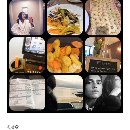
o
e
g
b
o
r
r
e
k
a
m
💪🍏🎧