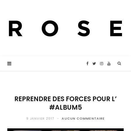
F
T
I
Y
a
w
n
o
c
i
s
u
REPRENDRE DES FORCES POUR L’
#ALBUM5
e
t
t
T
9 JANVIER 2017
AUCUN COMMENTAIRE
b
t
a
u