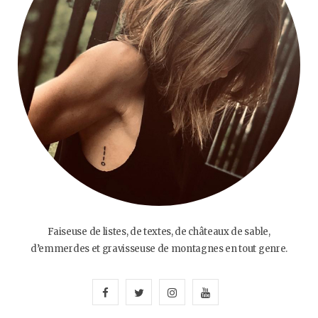
Faiseuse de listes, de textes, de châteaux de sable,
d’emmerdes et gravisseuse de montagnes en tout genre.
F
T
I
Y