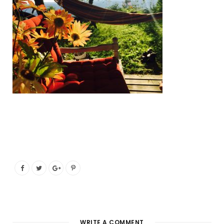
o
e
g
b
o
r
r
e
k
a
m
WRITE A COMMENT