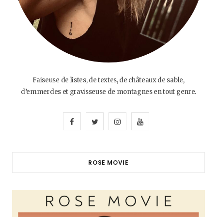
Faiseuse de listes, de textes, de châteaux de sable,
d’emmerdes et gravisseuse de montagnes en tout genre.
F
T
I
Y
a
w
n
o
c
i
s
u
ROSE MOVIE
e
t
t
T
b
t
a
u
o
e
g
b