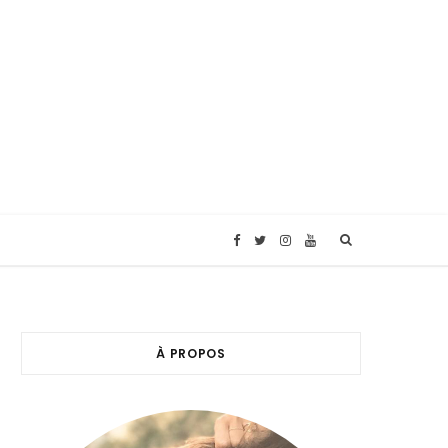
F
T
I
Y
a
w
n
o
c
i
s
u
À PROPOS
e
t
t
T
b
t
a
u