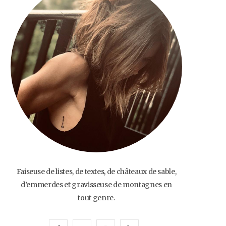
o
e
g
b
o
r
r
e
k
a
m
Faiseuse de listes, de textes, de châteaux de sable,
d’emmerdes et gravisseuse de montagnes en
tout genre.