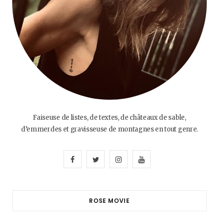
Faiseuse de listes, de textes, de châteaux de sable,
d’emmerdes et gravisseuse de montagnes en tout genre.
F
T
I
Y
a
w
n
o
c
i
s
u
ROSE MOVIE
e
t
t
T