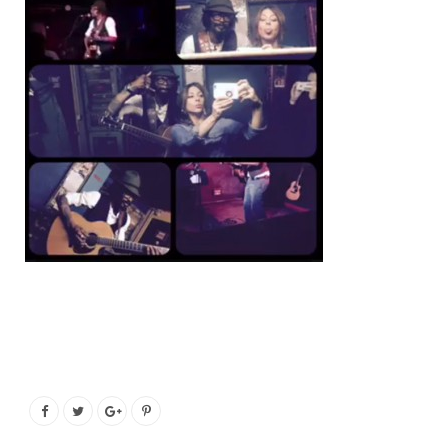
o
e
g
b
o
r
r
e
k
a
m