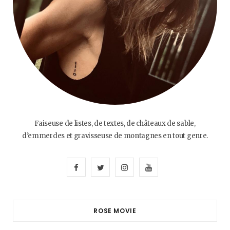
Faiseuse de listes, de textes, de châteaux de sable,
d’emmerdes et gravisseuse de montagnes en tout genre.
F
T
I
Y
a
w
n
o
c
i
s
u
ROSE MOVIE
e
t
t
T