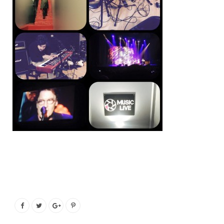
o
e
g
b
o
r
r
e
k
a
m