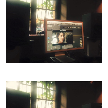
o
e
g
b
o
r
r
e
k
a
m