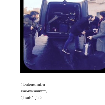
‪#‎toutencamion‬
‪#‎momiemummy‬
‪#‎jesuisflighté‬