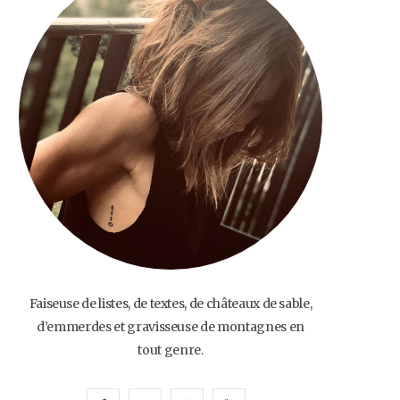
o
e
g
b
o
r
r
e
k
a
m
Faiseuse de listes, de textes, de châteaux de sable,
d’emmerdes et gravisseuse de montagnes en
tout genre.