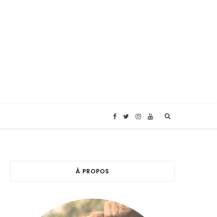
F
T
I
Y
a
w
n
o
c
i
s
u
À PROPOS
e
t
t
T
b
t
a
u