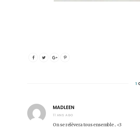
1
MADLEEN
11 ANS AGO
On se relèvera tous ensemble .. <3