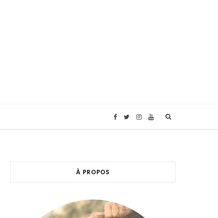
F
T
I
Y
a
w
n
o
c
i
s
u
À PROPOS
e
t
t
T
b
t
a
u