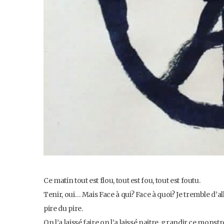
Ce matin tout est flou, tout est fou, tout est foutu.
Tenir, oui… Mais Face à qui? Face à quoi? Je tremble d’al
pire du pire.
On l’a laissé faire,on l’a laissé naitre, grandir ce monst