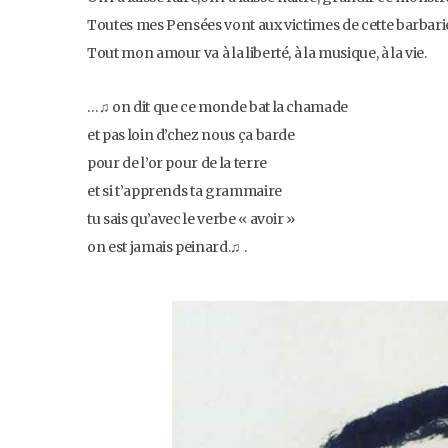
Toutes mes Pensées vont aux victimes de cette barbarie,
Tout mon amour va à la liberté, à la musique, à la vie.
…♫ on dit que ce monde bat la chamade
et pas loin d’chez nous ça barde
pour de l’or pour de la terre
et si t’apprends ta grammaire
tu sais qu’avec le verbe « avoir »
on est jamais peinard.♫ .