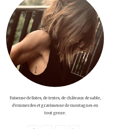
o
e
g
b
o
r
r
e
k
a
m
Faiseuse de listes, de textes, de châteaux de sable,
d’emmerdes et gravisseuse de montagnes en
tout genre.