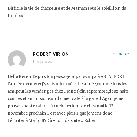
Difficile la vie de chanteuse et de Maman sous le soleil, loin du
froid. 😉
ROBERT VIRION
REPLY
11 ANS AGO
Hello Keren, Depuis ton passage super sympa à ASTAFFORT
l’année dernière(j’y suis retourné cette année,comme tous les
ans,pour les vendanges chez Francis),fin septembre,deux nuits
courtes et en musique,un dernier café à la gare d’Agen, je ne
pouvais pas te rater….. à quelques kms de chez moi le 13
novembre prochain.C’est avec plaisir que je viens donc
t’écouter à Marly. BYE à « tout de suite » Robert