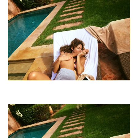
o
e
g
b
o
r
r
e
k
a
m