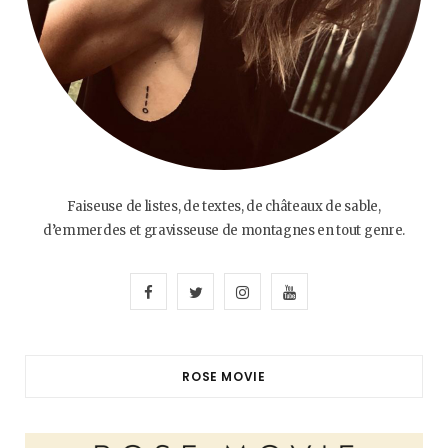
Faiseuse de listes, de textes, de châteaux de sable,
d’emmerdes et gravisseuse de montagnes en tout genre.
F
T
I
Y
a
w
n
o
c
i
s
u
ROSE MOVIE
e
t
t
T
b
t
a
u