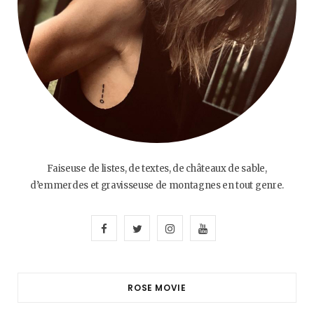
Faiseuse de listes, de textes, de châteaux de sable,
d’emmerdes et gravisseuse de montagnes en tout genre.
F
T
I
Y
a
w
n
o
c
i
s
u
ROSE MOVIE
e
t
t
T