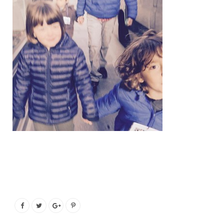
o
e
g
b
o
r
r
e
k
a
m