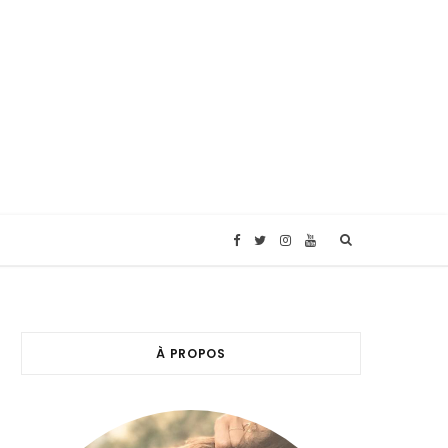
F
T
I
Y
a
w
n
o
c
i
s
u
À PROPOS
e
t
t
T
b
t
a
u