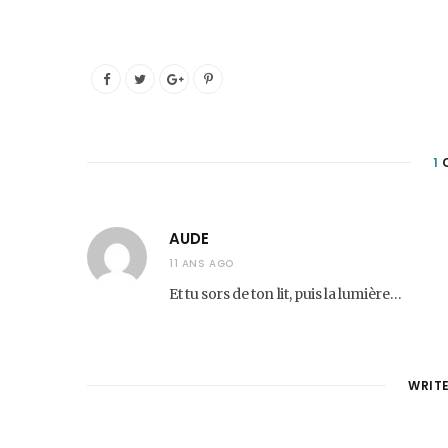
1
AUDE
11 ANS AGO
Et tu sors de ton lit, puis la lumière…
WRIT