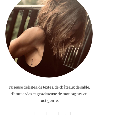
o
e
g
b
o
r
r
e
k
a
m
Faiseuse de listes, de textes, de châteaux de sable,
d’emmerdes et gravisseuse de montagnes en
tout genre.