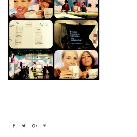
o
e
g
b
o
r
r
e
k
a
m