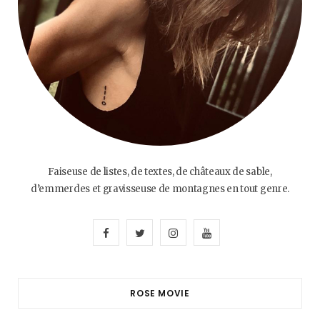
Faiseuse de listes, de textes, de châteaux de sable,
d’emmerdes et gravisseuse de montagnes en tout genre.
F
T
I
Y
a
w
n
o
c
i
s
u
ROSE MOVIE
e
t
t
T