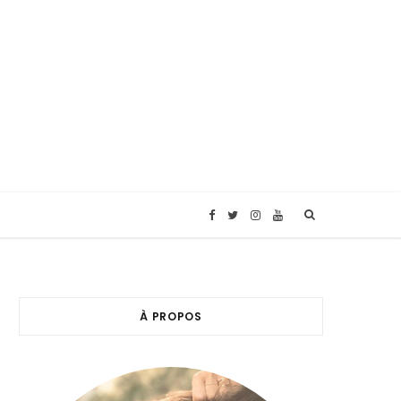
F
T
I
Y
a
w
n
o
c
i
s
u
À PROPOS
e
t
t
T
b
t
a
u