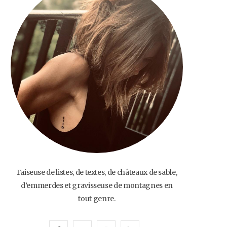
o
e
g
b
o
r
r
e
k
a
m
Faiseuse de listes, de textes, de châteaux de sable,
d’emmerdes et gravisseuse de montagnes en
tout genre.