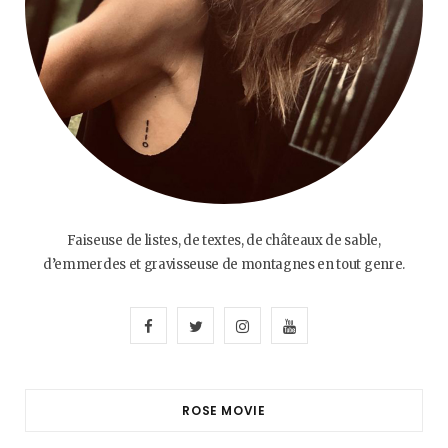
Faiseuse de listes, de textes, de châteaux de sable,
d’emmerdes et gravisseuse de montagnes en tout genre.
F
T
I
Y
a
w
n
o
c
i
s
u
ROSE MOVIE
e
t
t
T