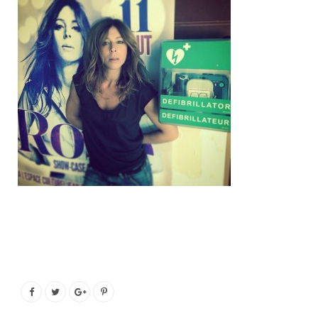
o
e
g
b
o
r
r
e
k
a
m