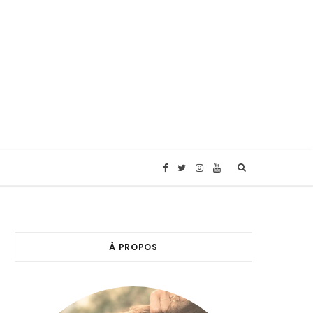
F
T
I
Y
a
w
n
o
c
i
s
u
À PROPOS
e
t
t
T
b
t
a
u