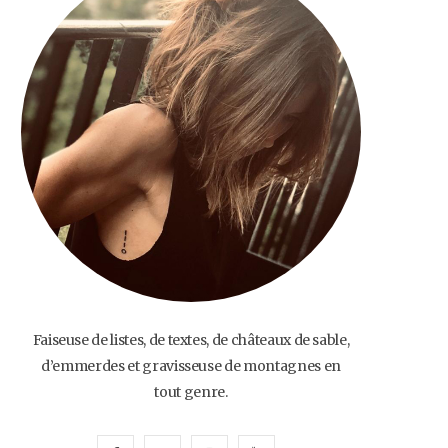
o
e
g
b
o
r
r
e
k
a
m
Faiseuse de listes, de textes, de châteaux de sable,
d’emmerdes et gravisseuse de montagnes en
tout genre.