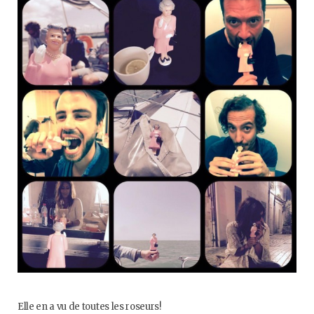
o
e
g
b
o
r
r
e
k
a
m
Elle en a vu de toutes les roseurs!