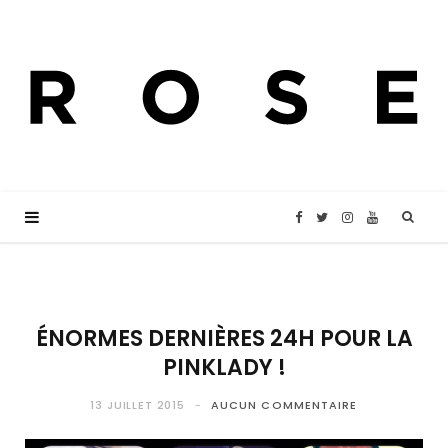
F
T
I
Y
a
w
n
o
c
i
s
u
ÉNORMES DERNIÈRES 24H POUR LA
PINKLADY !
e
t
t
T
13 JUILLET 2015
AUCUN COMMENTAIRE
b
t
a
u