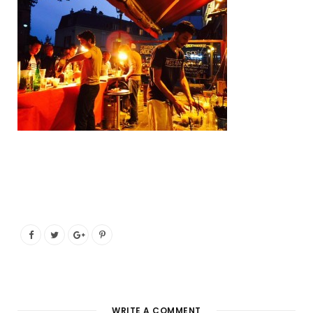
o
e
g
b
o
r
r
e
k
a
m
WRITE A COMMENT