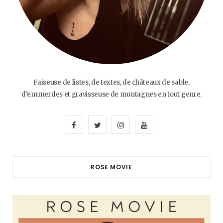
Faiseuse de listes, de textes, de châteaux de sable,
d’emmerdes et gravisseuse de montagnes en tout genre.
F
T
I
Y
a
w
n
o
c
i
s
u
ROSE MOVIE
e
t
t
T
b
t
a
u
o
e
g
b