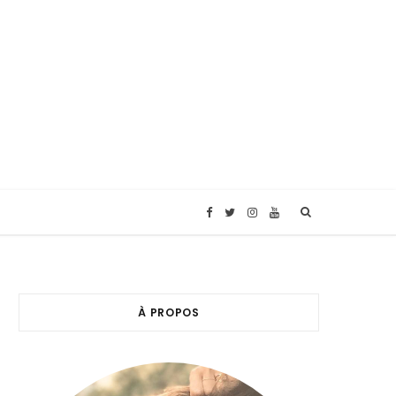
F
T
I
Y
a
w
n
o
c
i
s
u
À PROPOS
e
t
t
T
b
t
a
u