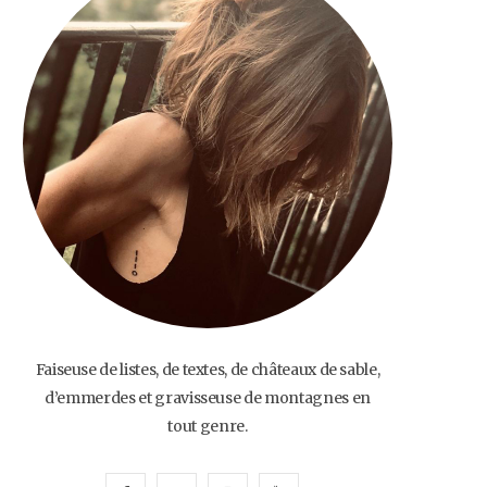
o
e
g
b
o
r
r
e
k
a
m
Faiseuse de listes, de textes, de châteaux de sable,
d’emmerdes et gravisseuse de montagnes en
tout genre.