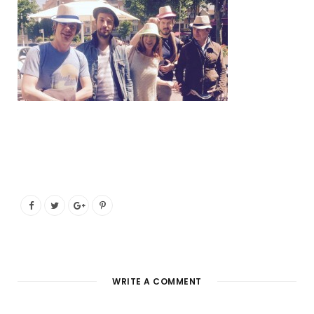
o
e
g
b
o
r
r
e
k
a
m
WRITE A COMMENT