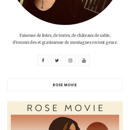
Faiseuse de listes, de textes, de châteaux de sable,
d’emmerdes et gravisseuse de montagnes en tout genre.
F
T
I
Y
a
w
n
o
c
i
s
u
ROSE MOVIE
e
t
t
T
b
t
a
u
o
e
g
b
o
r
r
e