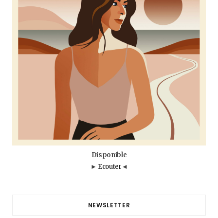
k
a
m
Disponible
►
Ecouter
◄
NEWSLETTER