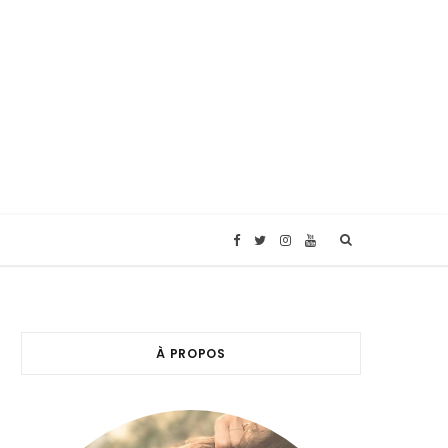
F
T
I
Y
a
w
n
o
c
i
s
u
À PROPOS
e
t
t
T
b
t
a
u