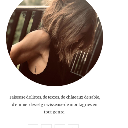
o
e
g
b
o
r
r
e
k
a
m
Faiseuse de listes, de textes, de châteaux de sable,
d’emmerdes et gravisseuse de montagnes en
tout genre.