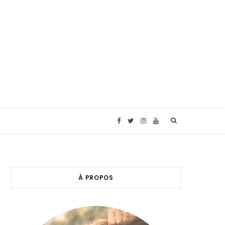
F
T
I
Y
a
w
n
o
c
i
s
u
À PROPOS
e
t
t
T
b
t
a
u