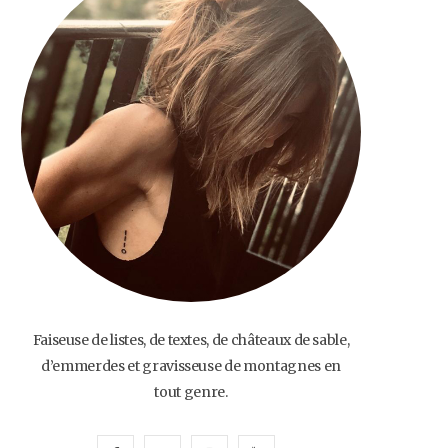
o
e
g
b
o
r
r
e
k
a
m
Faiseuse de listes, de textes, de châteaux de sable,
d’emmerdes et gravisseuse de montagnes en
tout genre.