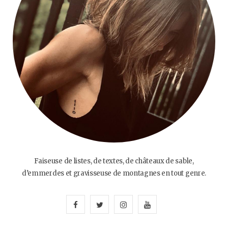
Faiseuse de listes, de textes, de châteaux de sable,
d’emmerdes et gravisseuse de montagnes en tout genre.
F
T
I
Y
a
w
n
o