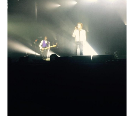
o
e
g
b
o
r
r
e
k
a
m