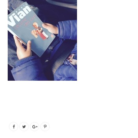
o
e
g
b
o
r
r
e
k
a
m