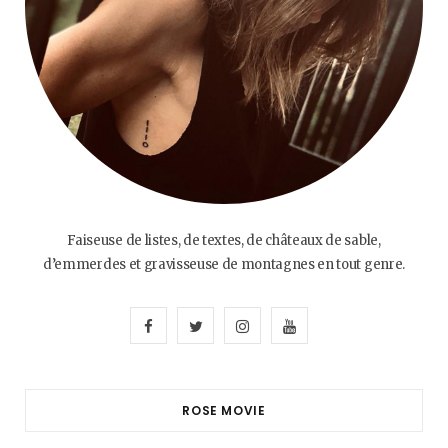
Faiseuse de listes, de textes, de châteaux de sable,
d’emmerdes et gravisseuse de montagnes en tout genre.
F
T
I
Y
a
w
n
o
c
i
s
u
ROSE MOVIE
e
t
t
T