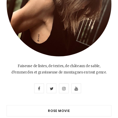
Faiseuse de listes, de textes, de châteaux de sable,
d’emmerdes et gravisseuse de montagnes en tout genre.
F
T
I
Y
a
w
n
o
c
i
s
u
ROSE MOVIE
e
t
t
T