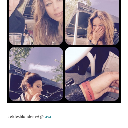
o
e
g
b
o
r
r
e
k
a
m
#etdesblondes w/ @
_ava