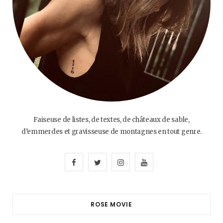
Faiseuse de listes, de textes, de châteaux de sable,
d’emmerdes et gravisseuse de montagnes en tout genre.
F
T
I
Y
a
w
n
o
c
i
s
u
ROSE MOVIE
e
t
t
T