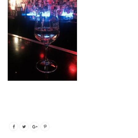
o
e
g
b
o
r
r
e
k
a
m