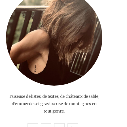
o
e
g
b
o
r
r
e
k
a
m
Faiseuse de listes, de textes, de châteaux de sable,
d’emmerdes et gravisseuse de montagnes en
tout genre.