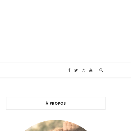
F
T
I
Y
a
w
n
o
c
i
s
u
À PROPOS
e
t
t
T
b
t
a
u