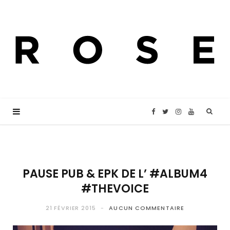
F
T
I
Y
a
w
n
o
c
i
s
u
PAUSE PUB & EPK DE L’ #ALBUM4
#THEVOICE
e
t
t
T
21 FÉVRIER 2015
AUCUN COMMENTAIRE
b
t
a
u