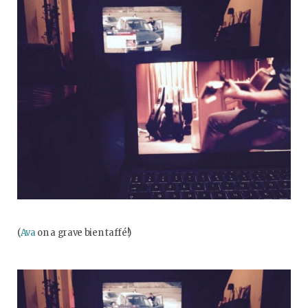
o
e
g
b
o
r
r
e
k
a
m
(
Ava
on a grave bien taffé!)