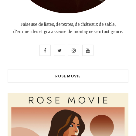
Faiseuse de listes, de textes, de châteaux de sable,
d’emmerdes et gravisseuse de montagnes en tout genre.
F
T
I
Y
a
w
n
o
c
i
s
u
ROSE MOVIE
e
t
t
T
b
t
a
u
o
e
g
b
o
r
r
e
k
a