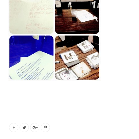
o
e
g
b
o
r
r
e
k
a
m