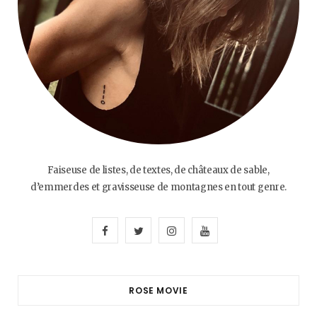
Faiseuse de listes, de textes, de châteaux de sable,
d’emmerdes et gravisseuse de montagnes en tout genre.
F
T
I
Y
a
w
n
o
c
i
s
u
ROSE MOVIE
e
t
t
T