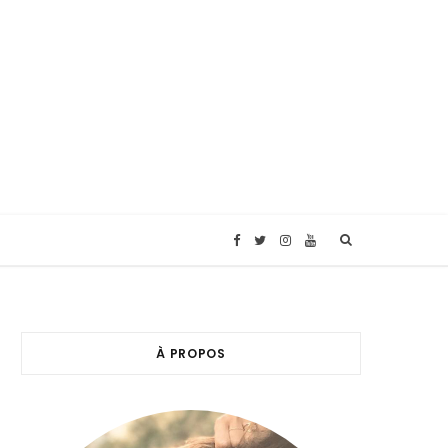
F
T
I
Y
a
w
n
o
c
i
s
u
À PROPOS
e
t
t
T
b
t
a
u