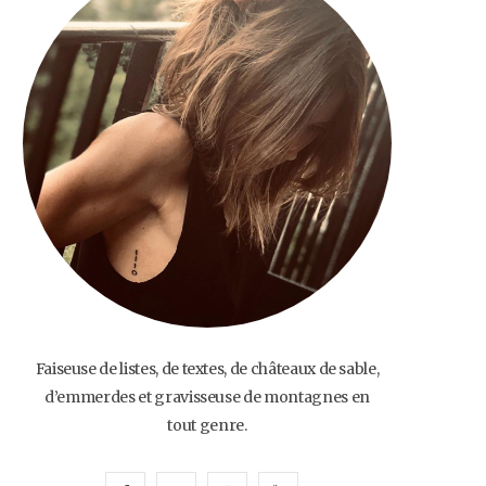
o
e
g
b
o
r
r
e
k
a
m
Faiseuse de listes, de textes, de châteaux de sable,
d’emmerdes et gravisseuse de montagnes en
tout genre.