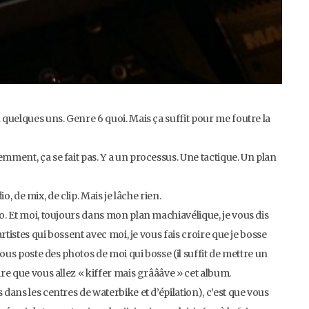
 quelques uns. Genre 6 quoi. Mais ça suffit pour me foutre la
emment, ça se fait pas. Y a un processus. Une tactique. Un plan
dio, de mix, de clip. Mais je lâche rien.
fo. Et moi, toujours dans mon plan machiavélique, je vous dis
artistes qui bossent avec moi, je vous fais croire que je bosse
 vous poste des photos de moi qui bosse (il suffit de mettre un
ire que vous allez « kiffer mais grâââve » cet album.
 dans les centres de waterbike et d’épilation), c’est que vous