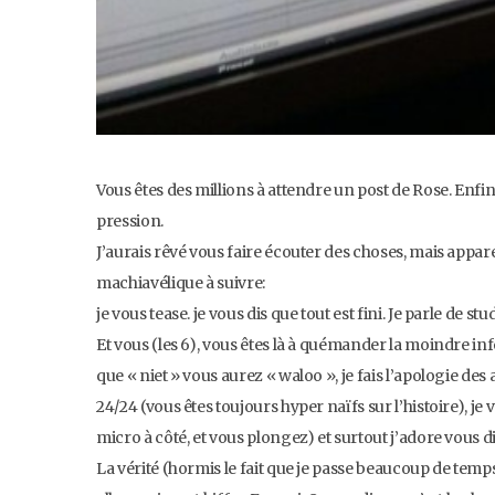
Vous êtes des millions à attendre un post de Rose. Enfin
pression.
J’aurais rêvé vous faire écouter des choses, mais appar
machiavélique à suivre:
je vous tease. je vous dis que tout est fini. Je parle de stu
Et vous (les 6), vous êtes là à quémander la moindre in
que « niet » vous aurez « waloo », je fais l’apologie des 
24/24 (vous êtes toujours hyper naïfs sur l’histoire), je
micro à côté, et vous plongez) et surtout j’adore vous d
La vérité (hormis le fait que je passe beaucoup de temps