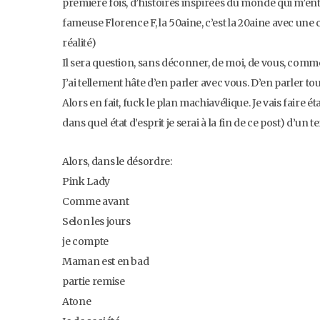
première fois, d’histoires inspirées du monde qui m’ent
fameuse Florence F, la 50aine, c’est la 20aine avec une ca
réalité)
Il sera question, sans déconner, de moi, de vous, com
J’ai tellement hâte d’en parler avec vous. D’en parler tou
Alors en fait, fuck le plan machiavélique. Je vais faire é
dans quel état d’esprit je serai à la fin de ce post) d’un te
Alors, dans le désordre:
Pink Lady
Comme avant
Selon les jours
je compte
Maman est en bad
partie remise
Atone