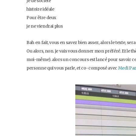
Je de société
histoire idéale
Pour être deux
je ne viendrai plus
Bah en fait, vous en savez bien assez, alors le texte, ser
Ou alors, non. je vais vous donner mon préféré. Et le t
moi-même). alors un concours est lancé pour savoir ce q
personne qui vous parle, et co-composé avec
Medi Par