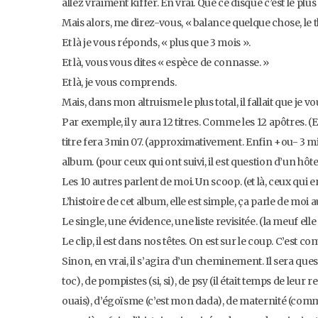
allez vraiment kiffer. En vrai. Que ce disque c’est le plus r
Mais alors, me direz-vous, « balance quelque chose, le th
Et là je vous réponds, « plus que 3 mois ».
Et là, vous vous dites « espèce de connasse. »
Et là, je vous comprends.
Mais, dans mon altruisme le plus total, il fallait que je vo
Par exemple, il y aura 12 titres. Comme les 12 apôtres. 
titre fera 3min 07. (approximativement. Enfin +ou- 3 min
album. (pour ceux qui ont suivi, il est question d’un hôte
Les 10 autres parlent de moi. Un scoop. (et là, ceux qui e
L’histoire de cet album, elle est simple, ça parle de moi 
Le single, une évidence, une liste revisitée. (la meuf elle
Le clip, il est dans nos têtes. On est sur le coup. C’est 
Sinon, en vrai, il s’agira d’un cheminement. Il sera ques
toc), de pompistes (si, si), de psy (il était temps de l
ouais), d’égoïsme (c’est mon dada), de maternité (comme 