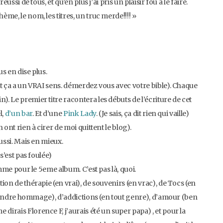
éussi de tous, et qu’en plus j’ai pris un plaisir fou à le faire.
ème, le nom, les titres, un truc merde!!!! »
us en dise plus.
(Et ça a un VRAI sens. démerdez vous avec votre bible). Chaque
). Le premier titre racontera les débuts de l’écriture de cet
l,
d’un bar
. Et d’une
Pink Lady
. (Je sais, ça dit rien qui vaille)
n ont rien à cirer de moi quittent le blog).
aussi. Mais en mieux.
 s’est pas foulée)
comme pour le 5eme album. C’est pas là, quoi.
tion de thérapie (en vrai), de souvenirs (en vrac), de Tocs (en
eur rendre hommage), d’addictions (en tout genre), d’amour (ben
dirais Florence F, j’aurais été un super papa) , et pour la