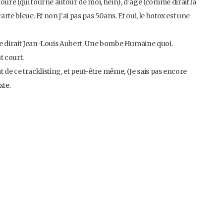
oure (qui tourne autour de moi, hein), d’âge (comme dirait la
rte bleue. Et non j’ai pas pas 50ans. Et oui, le botox est une
me dirait Jean-Louis Aubert. Une bombe Humaine quoi.
t court.
tat de ce tracklisting, et peut-être même, (Je sais pas encore
xte.