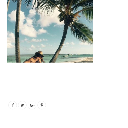
o
e
g
b
o
r
r
e
k
a
m