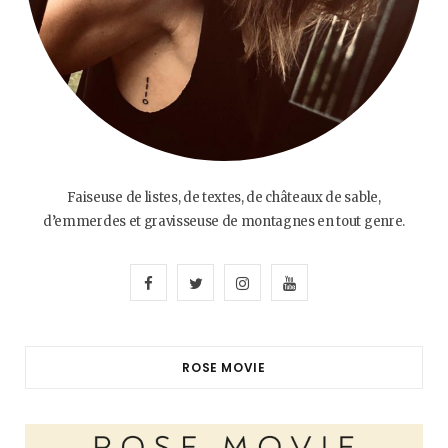
Faiseuse de listes, de textes, de châteaux de sable,
d’emmerdes et gravisseuse de montagnes en tout genre.
F
T
I
Y
a
w
n
o
c
i
s
u
ROSE MOVIE
e
t
t
T
b
t
a
u