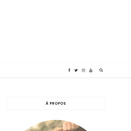
F
T
I
Y
a
w
n
o
c
i
s
u
À PROPOS
e
t
t
T
b
t
a
u