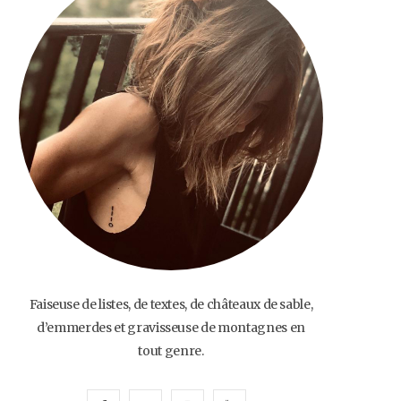
o
e
g
b
o
r
r
e
k
a
m
Faiseuse de listes, de textes, de châteaux de sable,
d’emmerdes et gravisseuse de montagnes en
tout genre.