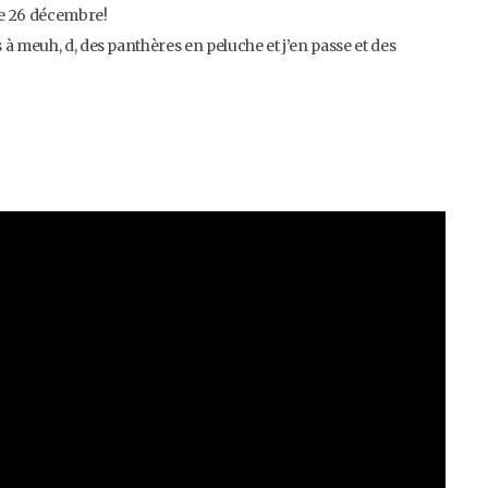
le 26 décembre!
à meuh, d, des panthères en peluche et j’en passe et des