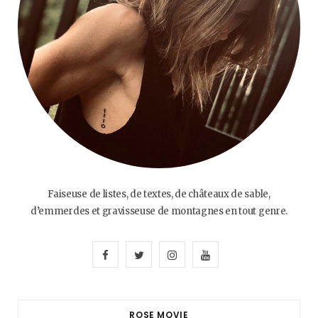
Faiseuse de listes, de textes, de châteaux de sable,
d’emmerdes et gravisseuse de montagnes en tout genre.
F
T
I
Y
a
w
n
o
c
i
s
u
ROSE MOVIE