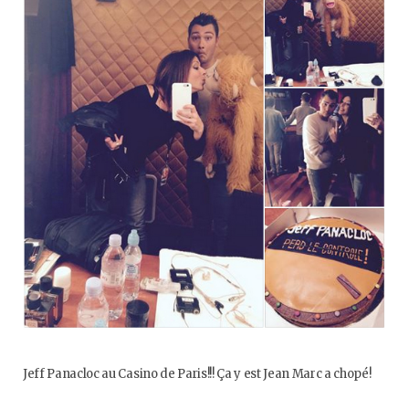
o
e
g
b
o
r
r
e
k
a
m
Jeff Panacloc au Casino de Paris!!! Ça y est Jean Marc a chopé!