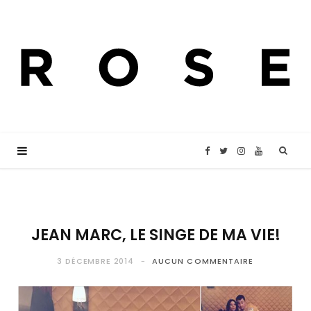
F
T
I
Y
a
w
n
o
c
i
s
u
JEAN MARC, LE SINGE DE MA VIE!
e
t
t
T
3 DÉCEMBRE 2014
AUCUN COMMENTAIRE
b
t
a
u