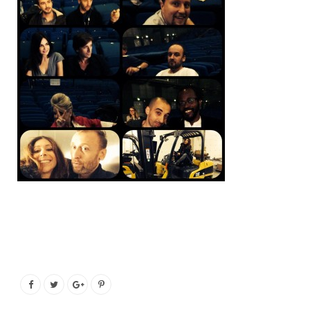
o
e
g
b
o
r
r
e
k
a
m