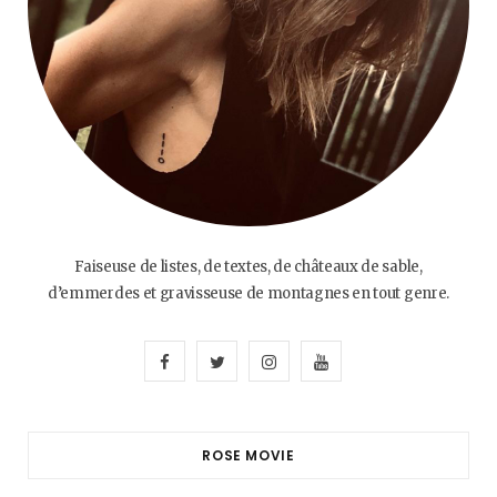
Faiseuse de listes, de textes, de châteaux de sable,
d’emmerdes et gravisseuse de montagnes en tout genre.
F
T
I
Y
a
w
n
o
c
i
s
u
ROSE MOVIE
e
t
t
T