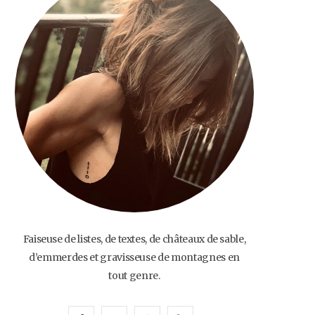
o
e
g
b
o
r
r
e
k
a
m
Faiseuse de listes, de textes, de châteaux de sable,
d’emmerdes et gravisseuse de montagnes en
tout genre.