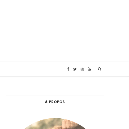
F
T
I
Y
a
w
n
o
c
i
s
u
À PROPOS
e
t
t
T
b
t
a
u