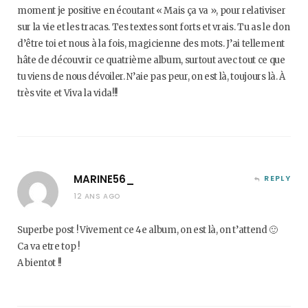
moment je positive en écoutant « Mais ça va », pour relativiser
sur la vie et les tracas. Tes textes sont forts et vrais. Tu as le don
d’être toi et nous à la fois, magicienne des mots. J’ai tellement
hâte de découvrir ce quatrième album, surtout avec tout ce que
tu viens de nous dévoiler. N’aie pas peur, on est là, toujours là. À
très vite et Viva la vida!!!
MARINE56_
REPLY
12 ANS AGO
Superbe post ! Vivement ce 4e album, on est là, on t’attend 🙂
Ca va etre top !
A bientot !!