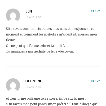
JEN
REPLY
12 ANS AGO
Si tu savais comment tu berces mes nuits et mes jours en ce
moment et comment tes mélodies m’aident à traverser mon
fleuve.
On ne peut que t’aimer. Aimer ta nudité.
Tu manques à ma vie, hâte de te re-découvrir.
DELPHINE
REPLY
12 ANS AGO
et bien ….. me voilà une fois encore, émue aux larmes …
si tu savais mon petit poney (mon préféré, il faut le dire) a quel