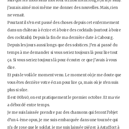
sais que les mois sans moi sont terriblement longs (si si je sais).
o
e
g
b
j’aurais aimé moi même me donner des nouvelles. Mais, rien
ne venait.
o
r
r
e
Pourtant il s’en est passé des choses depuis cet enfermement
dans un château à écrire et à boire des cocktails (surtout à boire
k
a
des cocktails). Depuis la fin de ma dernière date à Cabourg.
Depuis les jours aussi longs que des solstices. J’en ai passé du
m
temps à me demander si vous seriez toujours là pour lire tout
ça. Si vous seriez toujours là pour écouter ce que j’avais à vous
dire.
Et puis le voilà le moment venu. Le moment où je me doute que
vous êtes derrière votre écran pour lire ça, mais où je n’en suis
plus si sûre.
Il est 00h40, on est pratiquement le premier octobre. Et ma vie
a débordé entre temps.
Je me suis laissée prendre par des chansons qui feront l’objet
d’un 4 ème opus, je me suis embarquée dans une tournée qui
n’a de rose que le soldat. je me suis laissée piéger à Astaffort à