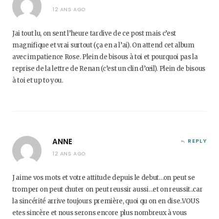
12 ANS AGO
Jai tout lu, on sent l’heure tardive de ce post mais c’est
magnifique et vrai surtout (ça en a l’ai). On attend cet album
avec impatience Rose. Plein de bisous à toi et pourquoi pas la
reprise de la lettre de Renan (c’est un clin d’œil). Plein de bisous
à toi et up to you.
ANNE
REPLY
12 ANS AGO
J aime vos mots et votre attitude depuis le debut…on peut se
tromper on peut chuter on peut reussir aussi…et on reussit..car
la sincérité arrive toujours première, quoi qu on en dise..VOUS
etes sincère et nous serons encore plus nombreux à vous