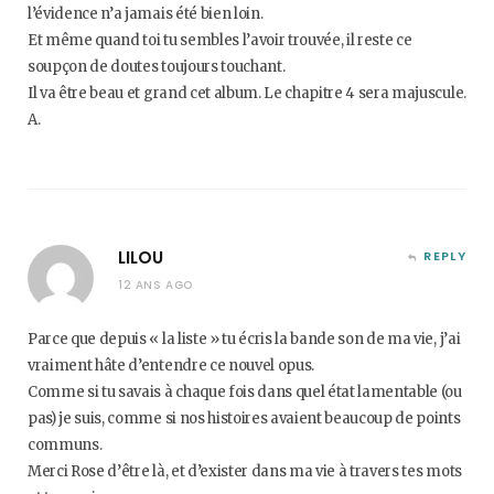
l’évidence n’a jamais été bien loin.
Et même quand toi tu sembles l’avoir trouvée, il reste ce
soupçon de doutes toujours touchant.
Il va être beau et grand cet album. Le chapitre 4 sera majuscule.
A.
LILOU
REPLY
12 ANS AGO
Parce que depuis « la liste » tu écris la bande son de ma vie, j’ai
vraiment hâte d’entendre ce nouvel opus.
Comme si tu savais à chaque fois dans quel état lamentable (ou
pas) je suis, comme si nos histoires avaient beaucoup de points
communs.
Merci Rose d’être là, et d’exister dans ma vie à travers tes mots