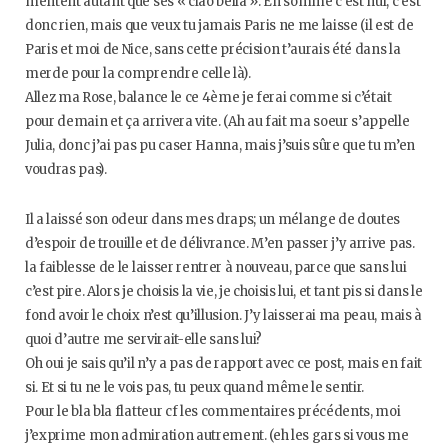
mentent autant que ses « ciao bella ». En somme c’est nul, c’est
donc rien, mais que veux tu jamais Paris ne me laisse (il est de
Paris et moi de Nice, sans cette précision t’aurais été dans la
merde pour la comprendre celle là).
Allez ma Rose, balance le ce 4ème je ferai comme si c’était
pour demain et ça arrivera vite. (Ah au fait ma soeur s’appelle
Julia, donc j’ai pas pu caser Hanna, mais j’suis sûre que tu m’en
voudras pas).
Il a laissé son odeur dans mes draps; un mélange de doutes
d’espoir de trouille et de délivrance. M’en passer j’y arrive pas.
la faiblesse de le laisser rentrer à nouveau, parce que sans lui
c’est pire. Alors je choisis la vie, je choisis lui, et tant pis si dans le
fond avoir le choix n’est qu’illusion. J’y laisserai ma peau, mais à
quoi d’autre me servirait-elle sans lui?
Oh oui je sais qu’il n’y a pas de rapport avec ce post, mais en fait
si. Et si tu ne le vois pas, tu peux quand même le sentir.
Pour le bla bla flatteur cf les commentaires précédents, moi
j’exprime mon admiration autrement. (eh les gars si vous me