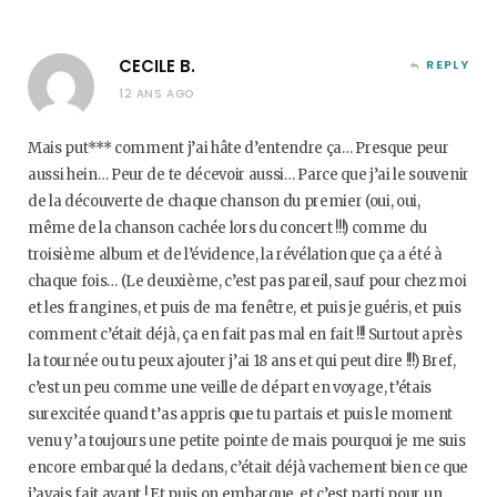
CECILE B.
REPLY
12 ANS AGO
Mais put*** comment j’ai hâte d’entendre ça… Presque peur
aussi hein… Peur de te décevoir aussi… Parce que j’ai le souvenir
de la découverte de chaque chanson du premier (oui, oui,
même de la chanson cachée lors du concert !!!) comme du
troisième album et de l’évidence, la révélation que ça a été à
chaque fois… (Le deuxième, c’est pas pareil, sauf pour chez moi
et les frangines, et puis de ma fenêtre, et puis je guéris, et puis
comment c’était déjà, ça en fait pas mal en fait !!! Surtout après
la tournée ou tu peux ajouter j’ai 18 ans et qui peut dire !!!) Bref,
c’est un peu comme une veille de départ en voyage, t’étais
surexcitée quand t’as appris que tu partais et puis le moment
venu y’a toujours une petite pointe de mais pourquoi je me suis
encore embarqué la dedans, c’était déjà vachement bien ce que
j’avais fait avant ! Et puis on embarque, et c’est parti pour un