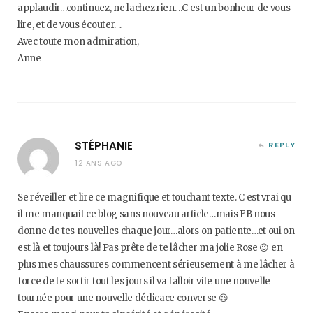
applaudir…continuez, ne lachez rien. ..C est un bonheur de vous
lire, et de vous écouter. ..
Avec toute mon admiration,
Anne
STÉPHANIE
REPLY
12 ANS AGO
Se réveiller et lire ce magnifique et touchant texte. C est vrai qu
il me manquait ce blog sans nouveau article…mais FB nous
donne de tes nouvelles chaque jour…alors on patiente…et oui on
est là et toujours là! Pas prête de te lâcher ma jolie Rose 😉 en
plus mes chaussures commencent sérieusement à me lâcher à
force de te sortir tout les jours il va falloir vite une nouvelle
tournée pour une nouvelle dédicace converse 😉