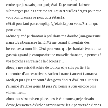
croire que je savais pourquoi j’étais là. Je me suis laissée
submerger par les sentiments. Et j’ai croisé les doigts pour que
vous compreniez ce pour quoi j’étais là.
c’était pourtant pas compliqué, j’étais là pour vous. Et rien que
pour vous.
Même quand je chantais à poil dans ma douche (imaginez une
nana ultra bonnasse hein). Même quand j’inventais des
berceuses à mon fils. C’est pour vous que je chantais (vous et sa
gastro). Quand je composais une nouvelle chanson, je pensais à
vos tronches en train de la découvrir …
Alors je me suis détachée de tout ça, et je suis partie à la
rencontre d’autres univers. Auden, Loane, Laurent Lamarca,
Medi, et puis j’ai rencontré des gens d’ici et d’ailleurs. Et puis
j’ai aimé d’autres gens. Et puis j’ai pensé à vous encore plus
violemment.
Alors tout s’est mis en place. Les 15 chansons que je devais
écrire, les sorties d’école en trotinnette, les 2 paquets de clopes