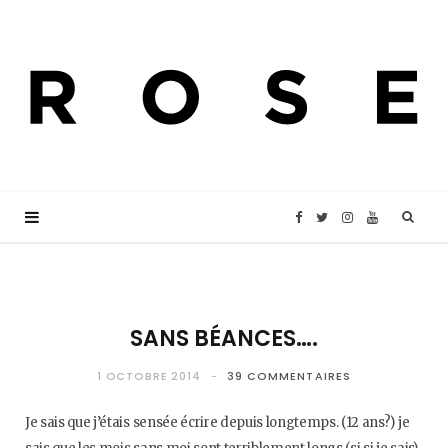
F
T
I
Y
a
w
n
o
c
i
s
u
SANS BÉANCES….
e
t
t
T
1 OCTOBRE 2014
39 COMMENTAIRES
Je sais que j’étais sensée écrire depuis longtemps. (12 ans?) je
b
t
a
u