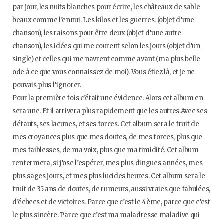
par jour, les nuits blanches pour écrire, les châteaux de sable
beaux comme l’ennui. Les kilos et les guerres. (objet d’une
chanson), les raisons pour être deux (objet d’une autre
chanson), les idées qui me courent selon les jours (objet d’un
single) et celles qui me navrent comme avant (ma plus belle
ode à ce que vous connaissez de moi). Vous étiez là, et je ne
pouvais plus l’ignorer.
Pour la première fois c’était une évidence. Alors cet album en
sera une. Et il arrivera plus rapidement que les autres.Avec ses
défauts, ses lacunes, et ses forces. Cet album sera le fruit de
mes croyances plus que mes doutes, de mes forces, plus que
mes faiblesses, de ma voix, plus que ma timidité. Cet album
renfermera, si j’ose l’espérer, mes plus dingues années, mes
plus sages jours, et mes plus lucides heures. Cet album sera le
fruit de 35 ans de doutes, de rumeurs, aussi vraies que fabulées,
d’échecs et de victoires. Parce que c’est le 4ème, parce que c’est
le plus sincère. Parce que c’est ma maladresse maladive qui