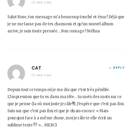
12 ANS AGO
Salut Rose, ton message m’a beaucoup touché et ému ! Déjà que
je ne me lasse pas de tes chansons et qu’un nouvel album
arrive, je suis toute pressée… Bon courage ! Mélina
CAT
REPLY
12 ANS AGO
Depuis tout ce temps où je me dis que c’est très pénible.
L’impression que tu es dans ma tête… tu mets des mots sur ce
que je pense (la où moi juste je râle!!!). J’espère que c’est pas fini.
Suis sur que c’est pas fini et que je dirais encore: « Mais
pourquoi face à a même chose, moi je râle te elle écrit un
sublime texte?!? »… MERCI