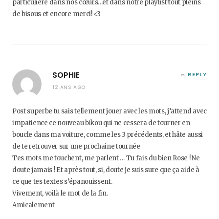
particulière dans nos cœurs…et dans notre playlist!tout pleins
de bisous et encore merci! <3
SOPHIE
REPLY
12 ANS AGO
Post superbe tu sais tellement jouer avec les mots, j’attend avec
impatience ce nouveau bikou qui ne cessera de tourner en
boucle dans ma voiture, comme les 3 précédents, et hâte aussi
de te retrouver sur une prochaine tournée
Tes mots me touchent, me parlent … Tu fais du bien Rose ! Ne
doute jamais ! Et après tout, si, doute je suis sure que ça aide à
ce que tes textes s’épanouissent.
Vivement, voilà le mot de la fin.
Amicalement