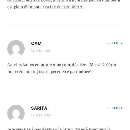
travaille… Alors ce poste, même s’il n’est pas plein d’humour, il
est plain d’amour et ça fait du bien. Merci…
CAM
REPLY
12 ANS AGO
Avec les fautes en prime mon com, désolée… Mais à 2h19 un
mercredi matin j’ose espérer être pardonnée!
SARITA
REPLY
12 ANS AGO
Je te suis pas à pas depuis « la liste ». Tu es à mes yeux la