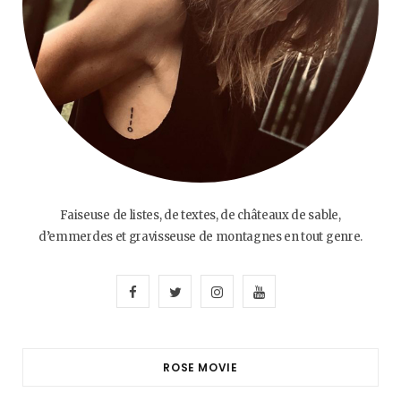
Faiseuse de listes, de textes, de châteaux de sable,
d’emmerdes et gravisseuse de montagnes en tout genre.
F
T
I
Y
a
w
n
o
c
i
s
u
ROSE MOVIE
e
t
t
T