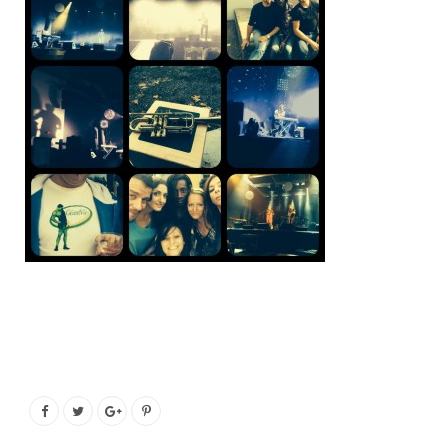
o
e
g
b
o
r
r
e
k
a
m