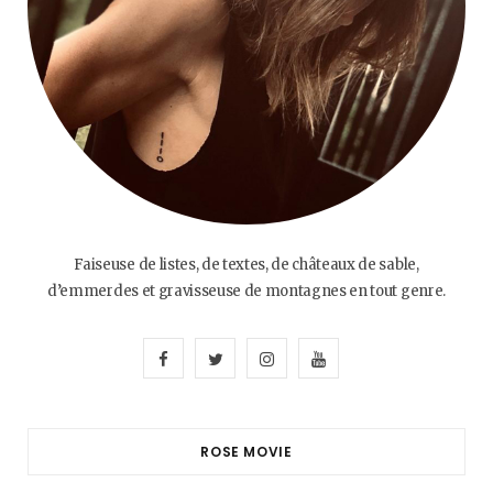
Faiseuse de listes, de textes, de châteaux de sable,
d’emmerdes et gravisseuse de montagnes en tout genre.
F
T
I
Y
a
w
n
o
c
i
s
u
ROSE MOVIE
e
t
t
T