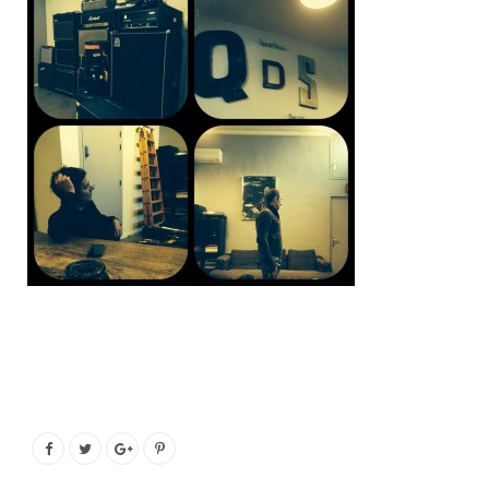
o
e
g
b
o
r
r
e
k
a
m